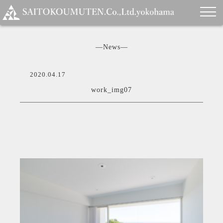
―News―
2020.04.17
work_img07